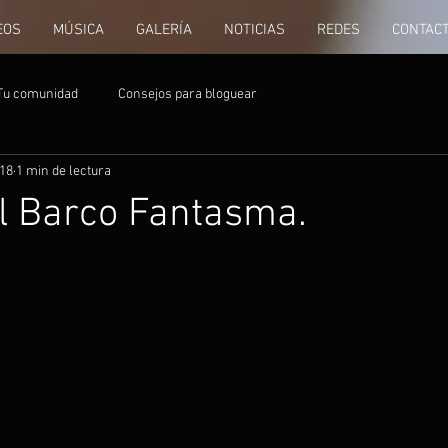
EOS
MÚSICA
GALERÍA
NOTICIAS
REDES
CONTAC
Tu comunidad
Consejos para bloguear
018
1 min de lectura
l Barco Fantasma.