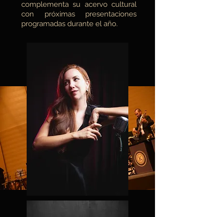
complementa su acervo cultural
con próximas presentaciones
programadas durante el año.